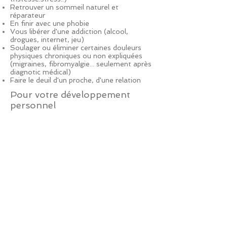
Retrouver un sommeil naturel et
réparateur
En finir avec une phobie
Vous libérer d'une addiction (alcool,
drogues, internet, jeu)
Soulager ou éliminer certaines douleurs
physiques chroniques ou non expliquées
(migraines, fibromyalgie... seulement après
diagnotic médical)
Faire le deuil d'un proche, d'une relation
Pour votre développement
personnel
Développer votre confiance
Prendre la parole en public
Vous préparer efficacement à un examen,
une épreuve
RETOUR EN HAUT
© 2017 par HENRI Catherine. Créé